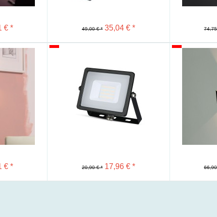
 € *
35,04 € *
49,00 € *
74,75
Merken
Merken
 € *
17,96 € *
20,90 € *
66,90