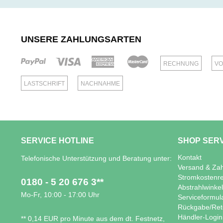
UNSERE ZAHLUNGSARTEN
RECHNUNG
VO
LASTSCHRIFT
NACHNAHME
SERVICE HOTLINE
SHOP SER
Kontakt
Telefonische Unterstützung und Beratung unter:
Versand & Za
Stromkostenr
0180 - 5 20 676 3**
Abstrahlwinke
Mo-Fr, 10:00 - 17:00 Uhr
Serviceformul
Rückgabe/Ret
Händler-Login
** 0,14 EUR pro Minute aus dem dt. Festnetz,