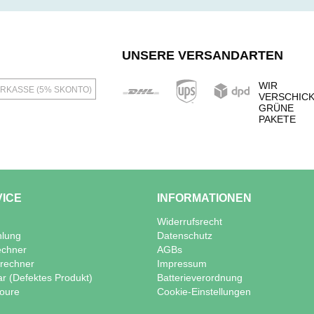
UNSERE VERSANDARTEN
WIR
RKASSE (5% SKONTO)
VERSCHIC
GRÜNE
PAKETE
VICE
INFORMATIONEN
Widerrufsrecht
hlung
Datenschutz
echner
AGBs
lrechner
Impressum
ar (Defektes Produkt)
Batterieverordnung
oure
Cookie-Einstellungen