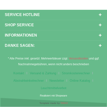
SERVICE HOTLINE
SHOP SERVICE
INFORMATIONEN
DANKE SAGEN:
* Alle Preise inkl. gesetzl. Mehrwertsteuer zzgl.
Versandkosten
und ggf.
Nachnahmegebühren, wenn nicht anders beschrieben
Kontakt
Versand & Zahlung
Stromkostenrechner
Abstrahlwinkelrechner
Newsletter
Online Katalog
Leuchtmittelverbot
Realisiert mit Shopware
Template made by
TAB10