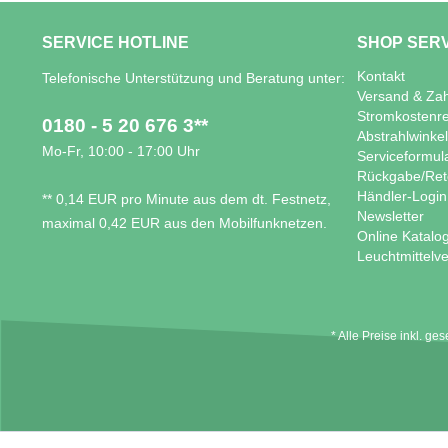
GUTSCHEIN EINLÖSEN: SO EINFACH GE
SERVICE HOTLINE
SHOP SER
Unsere Gutscheine können Sie sowohl per Post
Kontakt
Telefonische Unterstützung und Beratung unter:
ausgewählten Gutscheins wird direkt der individue
Versand & Za
Shops eingegeben werden, und schon kann der Besch
Stromkostenr
0180 - 5 20 676 3**
Abstrahlwinke
Mo-Fr, 10:00 - 17:00 Uhr
Serviceformul
ENTDECKEN SIE JETZT VIELSEITIGE G
Rückgabe/Ret
Händler-Login
** 0,14 EUR pro Minute aus dem dt. Festnetz,
Newsletter
maximal 0,42 EUR aus den Mobilfunknetzen.
Online Katalo
Leuchtmittelve
* Alle Preise inkl. ge