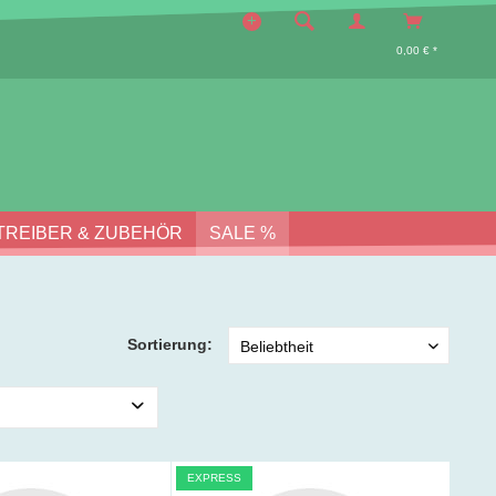
0,00 € *
TREIBER & ZUBEHÖR
SALE %
Sortierung:
gabe
EXPRESS