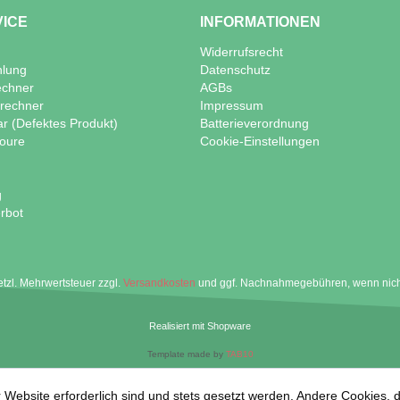
VICE
INFORMATIONEN
Widerrufsrecht
hlung
Datenschutz
echner
AGBs
lrechner
Impressum
ar (Defektes Produkt)
Batterieverordnung
oure
Cookie-Einstellungen
g
rbot
setzl. Mehrwertsteuer zzgl.
Versandkosten
und ggf. Nachnahmegebühren, wenn nich
Realisiert mit Shopware
Template made by
TAB10
 Website erforderlich sind und stets gesetzt werden. Andere Cookies, 