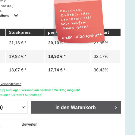
T2120
 Volt (DC)
a
eibung
Stückpreis
per Vorkasse
gespart
21,16 € *
20,10 € *
27,95%
19,92 € *
18,92 € *
32,17%
18,67 € *
17,74 € *
36,43%
. Versandkosten
e(n) auf Lager, Versand am nächsten Werktag möglich!
nlager (Lieferzeit auf Anfrage)
In den
Warenkorb
n
Bewerten