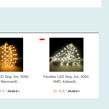
EXP
ED Strip, 5m, 5050,
Flexibler LED Strip, 5m, 5050,
Fle
Warmweiß,...
SMD, Kaltweiß,...
6 € *
21,76 € *
25,90 € *
25,90 € *