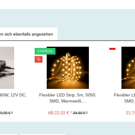
n sich ebenfalls angesehen
EXPRESS
, 60W, 12V DC,
Flexibler LED Strip, 5m, 5050,
Flexibler L
SMD, Warmweiß,...
SMD, 
AB 22,02 € *
21,7
9,90 € *
34,90 € *