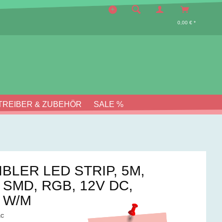
0,00 € *
TREIBER & ZUBEHÖR
SALE %
IBLER LED STRIP, 5M,
, SMD, RGB, 12V DC,
0 W/M
AC