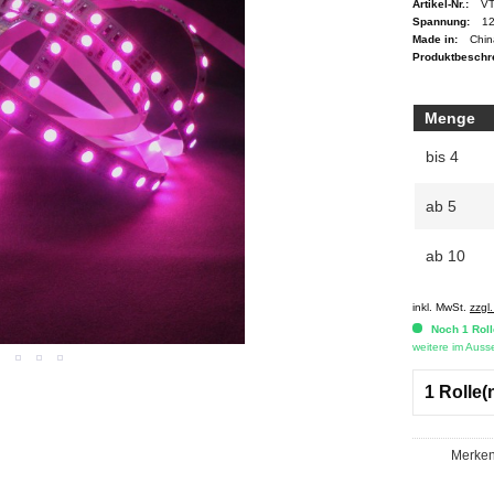
Artikel-Nr.:
V
Spannung:
12
Made in:
Chin
Produktbeschr
Menge
bis
4
ab
5
ab
10
inkl. MwSt.
zzgl
Noch 1 Roll
weitere im Ausse
Merke