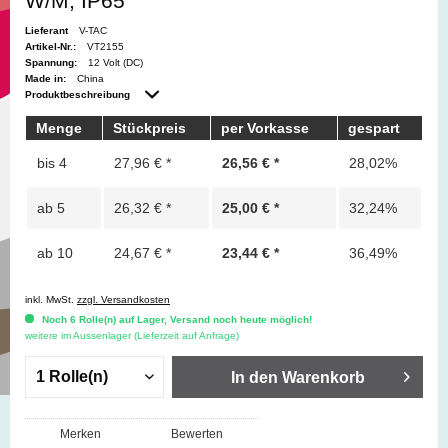
W/M, IP65
Lieferant
V-TAC
Artikel-Nr.:
VT2155
Spannung:
12 Volt (DC)
Made in:
China
Produktbeschreibung
Menge
Stückpreis
per Vorkasse
gespart
bis
4
27,96 € *
26,56 € *
28,02%
ab
5
26,32 € *
25,00 € *
32,24%
ab
10
24,67 € *
23,44 € *
36,49%
inkl. MwSt.
zzgl. Versandkosten
Noch 6 Rolle(n) auf Lager, Versand noch heute möglich!
weitere im Aussenlager (Lieferzeit auf Anfrage)
In den
Warenkorb
Merken
Bewerten