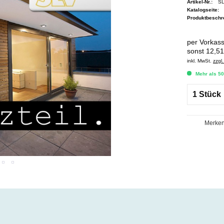
Artikel-Nr.:
S
Katalogseite:
Produktbeschr
per Vorkas
sonst 12,51
inkl. MwSt.
zzgl
Mehr als 50
Merke