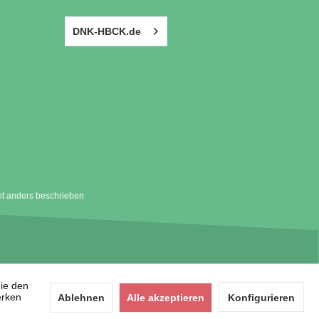
DNK-HBCK.de
t anders beschrieben
die den
erken
Ablehnen
Alle akzeptieren
Konfigurieren