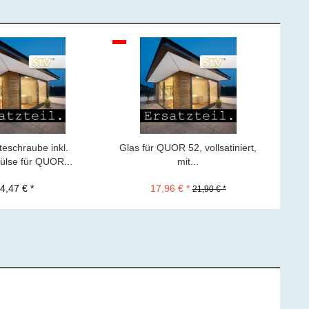
teschraube inkl.
Glas für QUOR 52, vollsatiniert,
Glas
ülse für QUOR...
mit...
4,47 € *
17,96 € *
21,90 € *