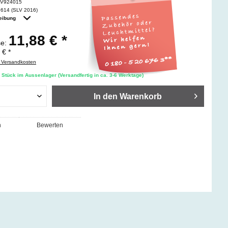
LV924015
614 (SLV 2016)
eibung
11,88 € *
se:
 € *
. Versandkosten
 Stück im Aussenlager (Versandfertig in ca. 3-6 Werktage)
In den
Warenkorb
n
Bewerten