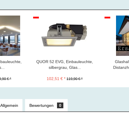
bauleuchte,
QUOR 52 EVG, Einbauleuchte,
Glashal
...
silbergrau, Glas...
Distanzh
102,51 € *
,90 € *
119,90 € *
 Allgemein
Bewertungen
0