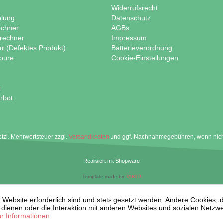
Widerrufsrecht
hlung
Datenschutz
echner
AGBs
lrechner
Impressum
ar (Defektes Produkt)
Batterieverordnung
oure
Cookie-Einstellungen
g
rbot
setzl. Mehrwertsteuer zzgl.
Versandkosten
und ggf. Nachnahmegebühren, wenn nich
Realisiert mit Shopware
Template made by
TAB10
 Website erforderlich sind und stets gesetzt werden. Andere Cookies, 
dienen oder die Interaktion mit anderen Websites und sozialen Netzw
r Informationen