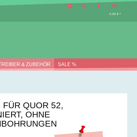
0,00 € *
TREIBER & ZUBEHÖR
SALE %
 FÜR QUOR 52,
NIERT, OHNE
HBOHRUNGEN