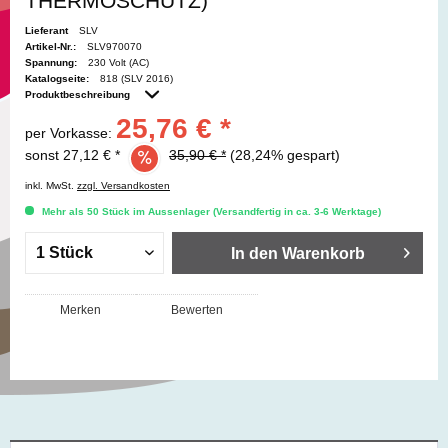
THERMOSCHUTZ)
Lieferant
SLV
Artikel-Nr.:
SLV970070
Spannung:
230 Volt (AC)
Katalogseite:
818 (SLV 2016)
Produktbeschreibung
25,76 € *
per Vorkasse:
sonst 27,12 € *
35,90 € *
(28,24% gespart)
inkl. MwSt.
zzgl. Versandkosten
Mehr als 50 Stück im Aussenlager (Versandfertig in ca. 3-6 Werktage)
In den
Warenkorb
Merken
Bewerten